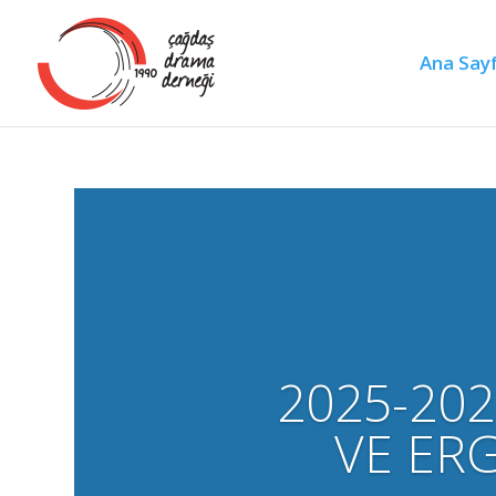
Ana Say
2025-202
VE ER