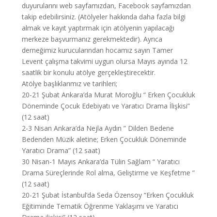
duyurularını web sayfamızdan, Facebook sayfamızdan
takip edebilirsiniz. (Atölyeler hakkında daha fazla bilgi
almak ve kayıt yaptırmak için atölyenin yapılacağı
merkeze başvurmanız g
erekmektedir). Ayrıca
derneğimiz kurucularından hocamız sayın Tamer
Levent çalışma takvimi uygun olursa Mayıs ayında 12
saatlik bir konulu atölye gerçekleştirecektir.
Atölye başlıklarımız ve tarihleri;
20-21 Şubat Ankara’da Murat Moroğlu “ Erken Çocukluk
Döneminde Çocuk Edebiyatı ve Yaratıcı Drama İlişkisi”
(12 saat)
2-3 Nisan Ankara’da Nejla Aydın ” Dilden Bedene
Bedenden Müzik aletine; Erken Çocukluk Döneminde
Yaratıcı Drama” (12 saat)
30 Nisan-1 Mayıs Ankara’da Tülin Sağlam “ Yaratıcı
Drama Süreçlerinde Rol alma, Geliştirme ve Keşfetme ”
(12 saat)
20-21 Şubat İstanbul’da Seda Özensoy “Erken Çocukluk
Eğitiminde Tematik Öğrenme Yaklaşımı ve Yaratıcı