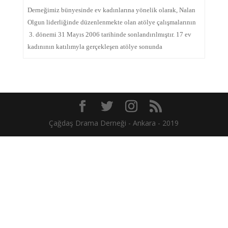
Derneğimiz bünyesinde ev kadınlarına yönelik olarak, Nalan
Olgun liderliğinde düzenlenmekte olan atölye çalışmalarının
3. dönemi 31 Mayıs 2006 tarihinde sonlandırılmıştır. 17 ev
kadınının katılımyla gerçekleşen atölye sonunda
Çağdaş Drama Derneği - Ankara - 2019